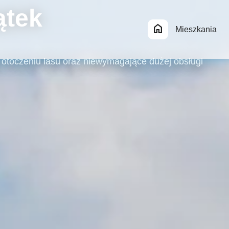
ątek
home
Mieszkania
 otoczeniu lasu oraz niewymagające dużej obsługi